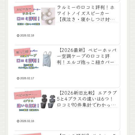
ラルミーの口コミ評判！ホ
スピーカー
ワイトノイズスピーカー
【夜泣き・寝かしつけ対
策】
2026.02.18
【2026最新】ベビーホッパ
抱っこ紐
ー空調ケープの口コミ評
判！エルゴ抱っこ紐カバー
2026.02.17
【2026新旧比較】エアラブ
ビーカー・三輪車・チャイルドシート
ベ
5と4プラスの違いは6つ！
口コミ90件集計でわかった
選び方
2026.02.16