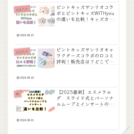
ピントキッズサンリオコラ
おもちゃ
ボとピントキッズWITHyou
の違いを比較！キッズカメ
ラ トイカメラ
2024.08.22
ピントキッズサンリオキャ
おもちゃ
ラクターズコラボの口コミ
評判！販売店は？どこで買
える？キッズカメラ トイカ
メラ
2024.08.18
【2025最新】エスメラル
枕
ダ スライド式とパーソナ
ルムーブとインサートの違
いを比較！いつから使え
る？
2024.08.01