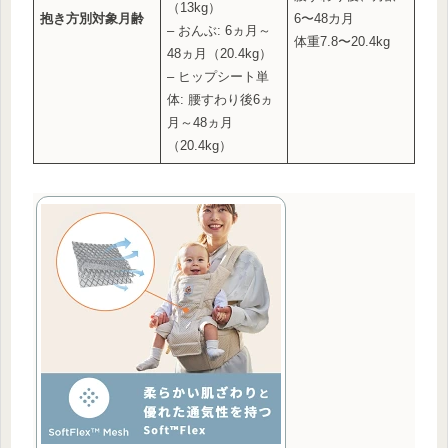
（13kg）
抱き方別対象月齢
6〜48カ月
– おんぶ: 6ヵ月～
体重7.8〜20.4kg
48ヵ月（20.4kg）
– ヒップシート単
体: 腰すわり後6ヵ
月～48ヵ月
（20.4kg）