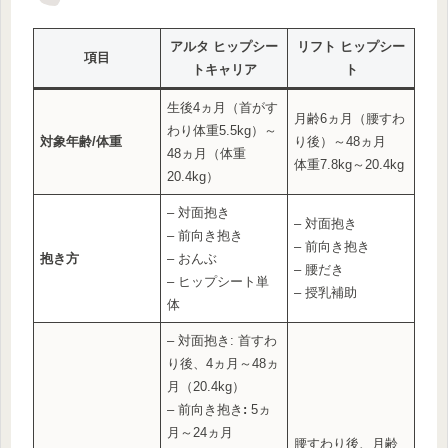
アルタ ヒップシー
リフト ヒップシー
項目
トキャリア
ト
生後4ヵ月（首がす
月齢6ヵ月（腰すわ
わり体重5.5kg）～
対象年齢/体重
り後）～48ヵ月
48ヵ月（体重
体重7.8kg～20.4kg
20.4kg）
– 対面抱き
– 対面抱き
– 前向き抱き
– 前向き抱き
抱き方
– おんぶ
– 腰だき
– ヒップシート単
– 授乳補助
体
– 対面抱き: 首すわ
り後、4ヵ月～48ヵ
月（20.4kg）
– 前向き抱き
:
5ヵ
月～24ヵ月
腰すわり後、月齢