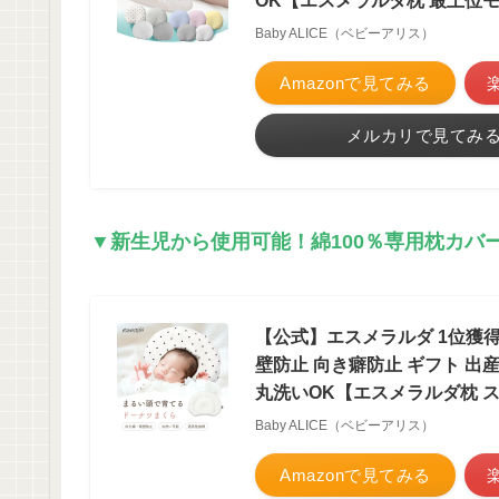
OK【エスメラルダ枕 最上位
Baby ALICE（ベビーアリス）
Amazonで見てみる
メルカリで見てみ
▼新生児から使用可能！綿100％専用枕カバ
【公式】エスメラルダ 1位獲得
壁防止 向き癖防止 ギフト 出産
丸洗いOK【エスメラルダ枕 
Baby ALICE（ベビーアリス）
Amazonで見てみる