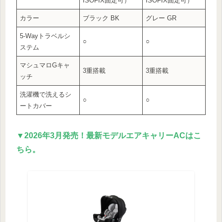
ISOFIX固定可）
ISOFIX固定可）
カラー
ブラック BK
グレー GR
5-Wayトラベルシ
○
○
ステム
マシュマロGキャ
3重搭載
3重搭載
ッチ
洗濯機で洗えるシ
○
○
ートカバー
▼2026年3月発売！最新モデルエアキャリーACはこ
ちら。