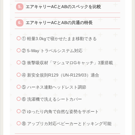
エアキャリーACとABのスペックを比較
エアキャリーACとABの共通の特長
① 軽量3.0kgで寝かせたまま移動できる
② 5-Way トラベルシステム対応
③ 衝撃吸収材「マシュマロGキャッチ」3重搭載
④ 新安全規則R129（UN-R129/03）適合
⑤ ハーネス連動ヘッドレスト調節
⑥ 洗濯機で洗えるシートカバー
⑦ ゆったり内角で自然な姿勢をサポート
⑧ アップリカ対応ベビーカーとドッキング可能