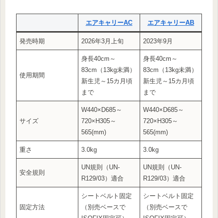
エアキャリーAC
エアキャリーAB
発売時期
2026年3月上旬
2023年9月
身長40cm～
身長40cm～
83cm（13kg未満）
83cm（13kg未満）
使用期間
新生児～15カ月頃
新生児～15カ月頃
まで
まで
W440×D685～
W440×D685～
サイズ
720×H305～
720×H305～
565(mm)
565(mm)
重さ
3.0kg
3.0kg
UN規則（UN-
UN規則（UN-
安全規則
R129/03）適合
R129/03）適合
シートベルト固定
シートベルト固定
固定方法
（別売ベースで
（別売ベースで